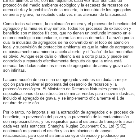
En los últimos años, con los requisitos cada vez más estrictos de
protección del medio ambiente ecológico y la escasez de recursos de
arena de río y la prohibición de la minería, la industria de los agregados
de arena y grava, ha recibido cada vez más atención de la sociedad.
Como todos sabemos, la exploración minera y el proceso de beneficio del
agregado y la mina es muy simple. Todos los procesos de extracción y
beneficio son métodos físicos, que no tienen un profundo impacto en el
entorno ecológico circundante, como las minas de metal. La razón por la
cual la industria de agregados se ha convertido en el foco de atención
local y supervisión de protección ambiental es que la mina de agregados
es básicamente una minería a cielo abierto, y el "daño" de las montañas
es obvio. Aunque este daño o influencia es a corto plazo, y puede ser
controlado y reparado efectivamente después de que la mina está
cerrada, las dudas sobre las minas de agregados de arena y grava aún
son infinitas.
La construcción de una mina de agregado verde es sin duda la mejor
opción para resolver el problema del desarrollo de recursos y la
protección ecológica. El Ministerio de Recursos Naturales promulgó
especificaciones de construcción de minas verdes para nueve industrias,
incluido el agregado de grava, y se implementó oficialmente el 1 de
octubre de este año.
Por lo tanto, no importa si es la extracción de agregados o el proceso de
beneficio, la prevención del polvo y la prevención de la contaminación
son imprescindibles, y los requisitos para el sistema de transporte serán
cada vez más estrictos; Shanghai Kuqiao Equipment Co., Ltd (SKE)
continuará mejorando el diseño y las instalaciones de apoyo
relacionadas, para que el sistema coneyor diseñado y producido por