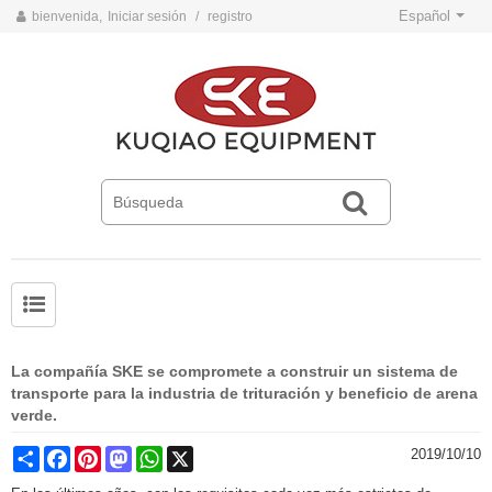
Español
bienvenida,
Iniciar sesión
/
registro
Problemas comunes y soluciones para cintas transportadoras
Normas de operación de seguridad de la cinta transportadora
La compañía SKE se compromete a construir un sistema de
transporte para la industria de trituración y beneficio de arena
verde.
Share
Facebook
Pinterest
Mastodon
WhatsApp
X
2019/10/10