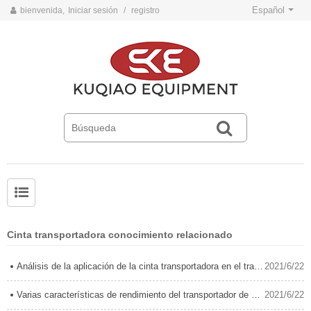
Español
bienvenida,
Iniciar sesión
/
registro
Problemas comunes y soluciones para cintas transportadoras
Normas de operación de seguridad de la cinta transportadora
Cinta transportadora conocimiento relacionado
Análisis de la aplicación de la cinta transportadora en el transporte de equipos de minería
2021/6/22
Varias características de rendimiento del transportador de cinta de tubería
2021/6/22