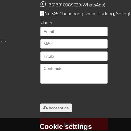
+8618916089629
(WhatsApp)
No.365 Chuanhong Road, Pudong, Shangh
China
ás
Solo admite
.rar/.zip/.jpg/.png/.gif/.doc/.xls/.pdf,
máximo 20M
Accesorios
MANDAR
Cookie settings