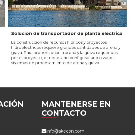
Solución de transportador de planta eléctrica
La construcción de recursos hídricos y proyectos
hidroeléctricos requiere grandes cantidades de arena y
grava. Para proporcionar la arena y la grava requeridas
por el proyecto, es necesario configurar uno o varios
sistemas de procesamiento de arena y grava.
ACIÓN
MANTENERSE EN
CONTACTO
info@skecon.com