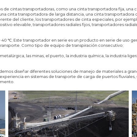
os de cintas transportadoras, como una cinta transportadora fija, una 
 una cinta transportadora de larga distancia, una cinta transportadora
rente del cliente, los transportadores de cinta especiales, por ejempl
ositivo elevable, transportadores radiales fijos, transportadores radi
40 ℃; Este transportador en serie es un producto en serie de uso gene
transporte. Como tipo de equipo de transpiración consecutivo;
 metalúrgica, las minas, el puerto, la industria química, la industria lig
emos diseñar diferentes soluciones de manejo de materiales a grane
periencia en sistemas de transporte de carga de puertos fluviales, s
cemento.