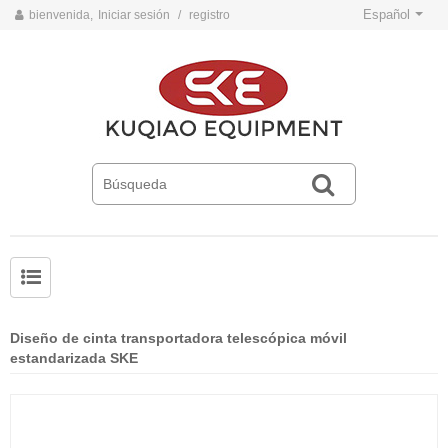
Español
bienvenida,
Iniciar sesión
/
registro
Problemas comunes y soluciones para cintas transportadoras
Normas de operación de seguridad de la cinta transportadora
Diseño de cinta transportadora telescópica móvil
estandarizada SKE