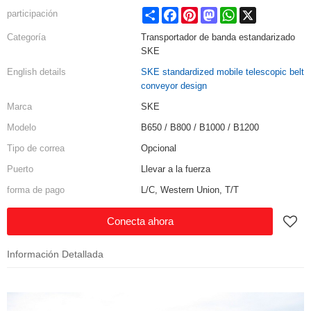
Share
Facebook
Pinterest
Mastodon
WhatsApp
X
participación
Categoría
Transportador de banda estandarizado
SKE
English details
SKE standardized mobile telescopic belt
conveyor design
Marca
SKE
Modelo
B650 / B800 / B1000 / B1200
Tipo de correa
Opcional
Puerto
Llevar a la fuerza
forma de pago
L/C, Western Union, T/T
Conecta ahora
Información Detallada