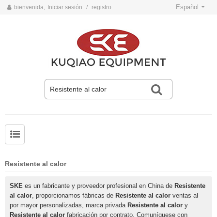
Español
bienvenida,
Iniciar sesión
/
registro
Problemas comunes y soluciones para cintas transportadoras
Normas de operación de seguridad de la cinta transportadora
Resistente al calor
SKE
es un fabricante y proveedor profesional en China de
Resistente
al calor
, proporcionamos fábricas de
Resistente al calor
ventas al
por mayor personalizadas, marca privada
Resistente al calor
y
Resistente al calor
fabricación por contrato. Comuníquese con