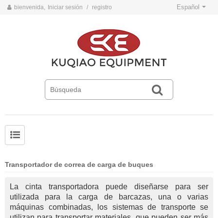
Español
bienvenida,
Iniciar sesión
/
registro
Problemas comunes y soluciones para cintas transportadoras
Normas de operación de seguridad de la cinta transportadora
Transportador de correa de carga de buques
La cinta transportadora puede diseñarse para ser
utilizada para la carga de barcazas, una o varias
máquinas combinadas, los sistemas de transporte se
utilizan para transportar materiales, que pueden ser más